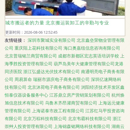
城市搬运者的力量 北京搬运装卸工的辛勤与专业
更新时间：2026-08-06 12:52:45
友情链接：
深圳市聚城实业有限公司
北京鑫垒荣物业管理有限
公司
重庆陌上花科技有限公司
海口奥嘉纽信息咨询有限公司
北京普瑞铭兰商贸有限公司
成都市新都区宏志英语培训学校
上
海季胜投资管理有限公司
葫芦岛美年大健康管理有限公司龙港
同济医院
浙江弘盛达光伏技术有限公司
南通明亮电子商务有限
公司
周易算命
瑞丽市源庆电子商务有限公司
深圳亿速网络科
技有限公司
北京沐荷电子商务有限公司
浏阳经济技术开发区鑫
恒泰仪器设备服务中心
江苏鼎立房产营销策划有限公司
杭州焕
旭信息技术有限公司
乌鲁木齐昂灌商贸有限公司
上海远元健康
管理有限公司
上海诺泰市政工程有限公司
江苏红马甲投资咨询
有限公司
北京万棕科技有限公司
北京韦霸科技有限公司
浙江
崇艸人投资管理有限公司
上海锦森铭网络科技有限公司
湖南云