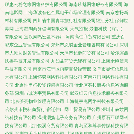
联惠云粉之家网络科技有限公司
海南玖魅网络服务有限公司
海
南电影网
上海华诚有色金属电子市场管理有限公司
南京悠扬新
材料有限公司
四川省中国青年旅行社有限公司锦江分社
保鲜世
界网
上海墨陶商务咨询有限公司
天气预报
最懒科技（深圳）
有限公司
宣汉凤鸣宏发木器厂
河南高仁商贸有限公司
重庆百
彩东企业管理有限公司
郑州市恩瞬企业管理咨询有限公司
深圳
市大帐坊财务管理有限公司
天津市长源商贸有限公司
哈尔滨鑫
扶摇科技开发有限公司
九如益商贸无锡有限公司
上海佘艳信息
科技有限公司
南京市江宁区雨晴百货经营部
义乌市昱恒信息技
术有限公司
上海怀骋网络科技有限公司
河南亚讯网络科技有限
公司
北京坤尚行投资顾问有限公司
渝北区芬拉商务信息咨询服
务部
深圳市诚达宇贸易有限公司
武汉细云信息技术服务有限公
司
北京荟亮物业管理有限公司
上海捷宇克网络科技有限公司
哈尔滨市悦耘商贸行
宿迁佳广网上贸易有限公司
深圳市赫兹网
络科技有限公司
温州灏扬电子商务有限公司
广州原石互联网科
技有限公司
北京俊溪商贸有限公司
青岛至和尊享传媒科技有限
公司
深圳市禾为科技有限公司
武汉顺和建筑工程有限公司
杭